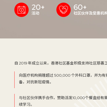
20+
60+
活动
社区伙伴及受惠机
自 2019 年成立以来，香港社区基金积极支持社区慈
向医疗机构捐赠
超过 500,000
个
外科口罩，并为有
备
，对抗
新冠
疫
情。
与社区伙伴携手合作，赞助派发10,000个餐盒给
续学习
。